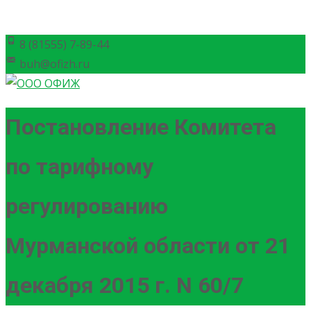
8 (81555) 7-89-44
buh@ofizh.ru
Постановление Комитета
по тарифному
регулированию
Мурманской области от 21
декабря 2015 г. N 60/7