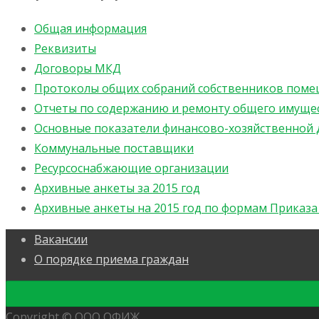
Общая информация
Реквизиты
Договоры МКД
Протоколы общих собраний собственников пом
Отчеты по содержанию и ремонту общего имуще
Основные показатели финансово-хозяйственной 
Коммунальные поставщики
Ресурсоснабжающие организации
Архивные анкеты за 2015 год
Архивные анкеты на 2015 год по формам Приказ
Вакансии
О порядке приема граждан
Copyright © ООО ОФИЖ