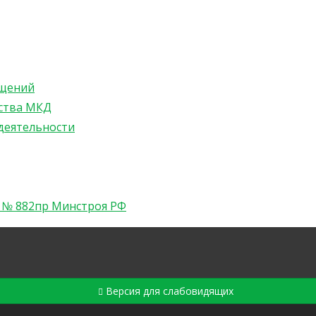
ещений
ства МКД
деятельности
а № 882пр Минстроя РФ
Версия для слабовидящих