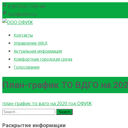
8 (81555) 7-89-44
buh@ofizh.ru
Skip
Контакты
to
Управление МКД
content
Актуальная информация
Комфортная городская среда
Голосования
План-график ТО ВДГО на 202
план-график то вдго на 2020 год ОФИЖ
Search
for:
Раскрытие информации