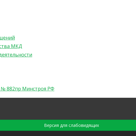
ещений
ства МКД
деятельности
а № 882пр Минстроя РФ
Версия для слабовидящих