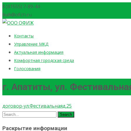
8 (81555) 7-89-44
buh@ofizh.ru
Skip
Контакты
to
Управление МКД
content
Актуальная информация
Комфортная городская среда
Голосования
г. Апатиты, ул. Фестивальная
договор-ул.Фестивальнаяд.25
Search
for:
Раскрытие информации