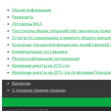
Общая информация
Реквизиты
Договоры МКД
Протоколы общих собраний собственников пом
Отчеты по содержанию и ремонту общего имуще
Основные показатели финансово-хозяйственной 
Коммунальные поставщики
Ресурсоснабжающие организации
Архивные анкеты за 2015 год
Архивные анкеты на 2015 год по формам Приказ
Вакансии
О порядке приема граждан
Copyright © ООО ОФИЖ