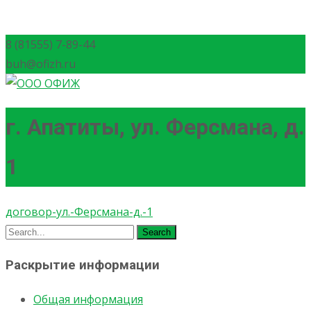
8 (81555) 7-89-44
buh@ofizh.ru
г. Апатиты, ул. Ферсмана, д.
1
договор-ул.-Ферсмана-д.-1
Search
for:
Раскрытие информации
Общая информация