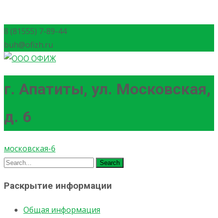
8 (81555) 7-89-44
buh@ofizh.ru
г. Апатиты, ул. Московская,
д. 6
московская-6
Search
for:
Раскрытие информации
Общая информация