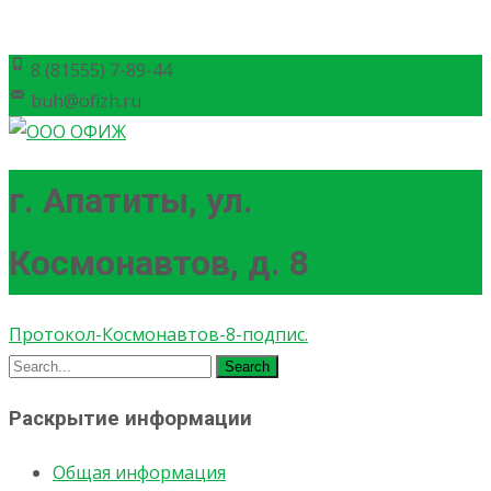
8 (81555) 7-89-44
buh@ofizh.ru
г. Апатиты, ул.
Космонавтов, д. 8
Протокол-Космонавтов-8-подпис.
Search
for:
Раскрытие информации
Общая информация