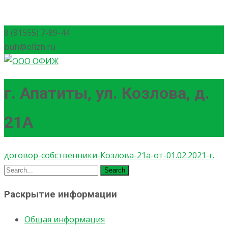
8 (81555) 7-89-44
buh@ofizh.ru
г. Апатиты, ул. Козлова, д.
21А
договор-собственники-Козлова-21а-от-01.02.2021-г.
Search
for:
Раскрытие информации
Общая информация