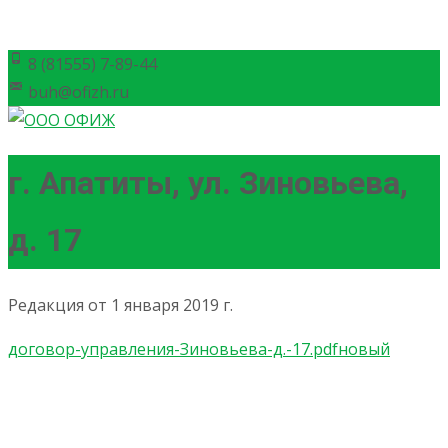
8 (81555) 7-89-44
buh@ofizh.ru
г. Апатиты, ул. Зиновьева,
д. 17
Редакция от 1 января 2019 г.
договор-управления-Зиновьева-д.-17.pdfновый