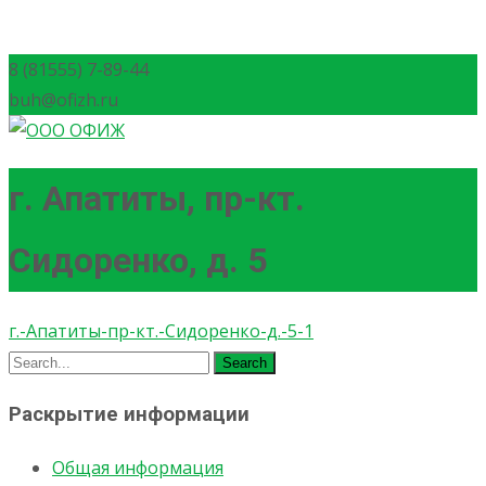
8 (81555) 7-89-44
buh@ofizh.ru
г. Апатиты, пр-кт.
Сидоренко, д. 5
г.-Апатиты-пр-кт.-Сидоренко-д.-5-1
Search
for:
Раскрытие информации
Общая информация